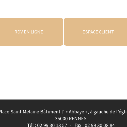
RDV EN LIGNE
ESPACE CLIENT
Place Saint Melaine Bâtiment l’ « Abbaye », à gauche de l’égl
35000 RENNES
Tél :
02 99 30 13 57
Fax : 02 99 30 08 84