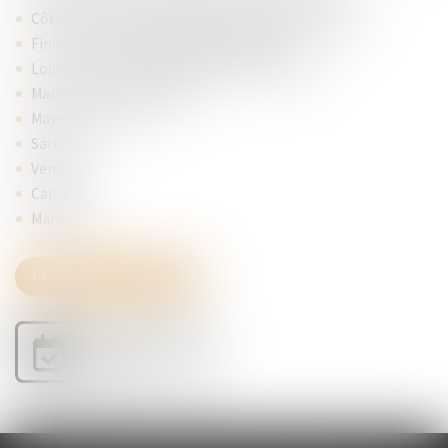
Côtes d’Armor : SAINT BRIEUC, DINAN, GUINGAMP...
Finistère : QUIMPER, BREST, MORLAIX...
Loire-Atlantique : NANTES, SAINT NAZAIRE...
Maine-et-Loire : ANGERS, ...
Mayenne : LAVAL, ...
Sarthe
Vendée
Calvados,
Manche
Philosophie du cabinet
Je prends RDV
en ligne