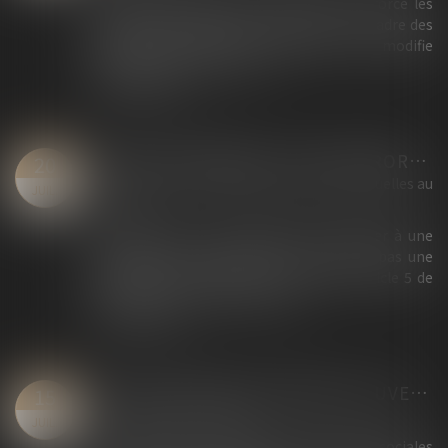
La loi n° 2026-630 du 13 juillet 2026 renforce les
garanties accordées aux mineurs dans le cadre des
procédures d'assistance éducative. Elle modifie
l'actuel article 375-1 du Co...
Lire la suite
NON-CONCURRENCE : PAS DE PROROGATION DU DÉLAI PENDANT LE COVID
20
Droit du travail - Salariés
/
Relation individuelles au
JUIL.
travail
La faculté pour un employeur de renoncer à une
clause de non-concurrence ne constitue pas une
résiliation de convention au sens de l'article 5 de
l'ordonnance n° 2020-306 du 25...
Lire la suite
LES ALLOCATIONS CHÔMAGE PEUVENT DÉSORMAIS ÊTRE SUSPENDUES EN CAS DE SUSPICION DE FRAUDE
15
Droit du travail - Salariés
JUIL.
La loi relative à la lutte contre les fraudes sociales