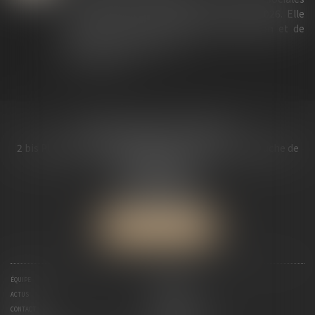
et fiscales a été promulguée le 25 juin 2026. Elle
prévoit de nouveaux moyens de détection et de
sanction des fraudes, not...
Lire la suite
MDL AVOCATS ASSOCIES
2 bis Place Saint Melaine Bâtiment l’ « Abbaye », à gauche de
l’église St Melaine
35000 RENNES
Tél :
02 99 30 13 57
Fax : 02 99 30 08 84
NOUS LOCALISER
ÉQUIPE
EXPERTISES
ACTUS
HONORAIRES
CONTACT
PAIEMENT EN LIGNE