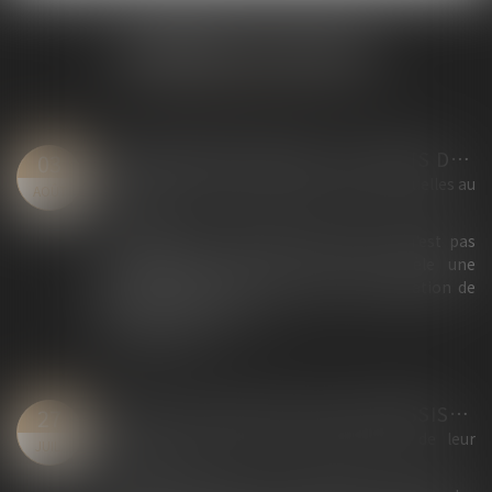
DERNIÈRES ACTUALITÉS
HARCÈLEMENT MORAL : LES FAITS DOIVENT ÊTRE EXAMINÉS DANS LEUR ENSEMBLE
03
Droit du travail - Salariés
/
Relation individuelles au
AOÛT
travail
En matière de harcèlement moral, ce n'est pas
nécessairement un fait isolé qui révèle une
situation anormale, mais bien l'accumulation de
plusieurs agissements...
Lire la suite
LOI DU 13 JUILLET 2026 : UNE ASSISTANCE OBLIGATOIRE PAR AVOCAT POUR LES MINEURS EN ASSISTANCE ÉDUCATIVE
27
Droit de la famille, des personnes et de leur
JUIL.
patrimoine