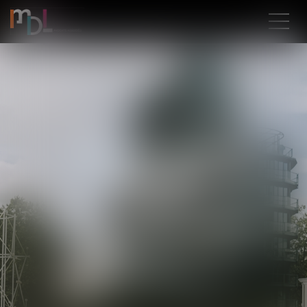
MDL AVOCATS
ASSOCIES
RENNES
Je prends RDV
en ligne