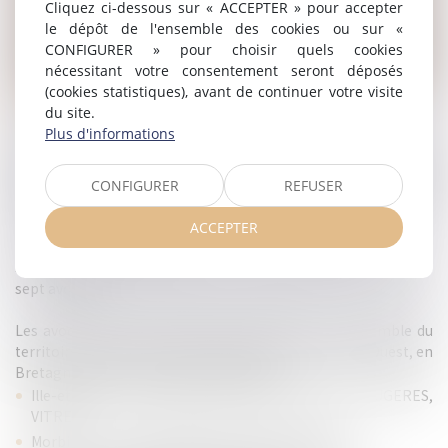
Cliquez ci-dessous sur « ACCEPTER » pour accepter
le dépôt de l'ensemble des cookies ou sur «
CONFIGURER » pour choisir quels cookies
nécessitant votre consentement seront déposés
(cookies statistiques), avant de continuer votre visite
MDL AVOCATS ASSOCIES
du site.
Plus d'informations
Fondé en 2004 notre cabinet exerce ses compétences dans les
domaines du conseil, de la négociation et de la gestion de
contentieux, en matière de droit du travail, de la famille, des
CONFIGURER
REFUSER
mineurs, droit bancaire et du crédit, droit commercial et de la
construction notamment.
ACCEPTER
Situé en plein cœur de Rennes, le cabinet MDL est composé de
sept avocats.
Les avocats du cabinet MDL interviennent sur l’ensemble du
territoire français et particulièrement dans le Grand Ouest, en
Bretagne, Pays-de-la-Loire, Normandie :
Ille-et-Vilaine : RENNES, SAINT MALO, REDON, FOUGERES,
VITRE...
Morbihan : VANNES, LORIENT, PONTIVY, AURAY...