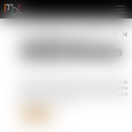
La messagerie du salarié et le
motif du licenciement
Droit du travail - Salariés
Relation individuelles au travail
Publié le :
30/09/2024
Source :
www.actu-juridique.fr
D’abord, il résulte des articles 8 de la Conv. EDH, 9 du
Code civil et L. 1121-1 du Code du travail que le salarié a
droit, même au temps et au lieu de travail, au respect
de l’intimité de sa vie privée...
Lire la suite