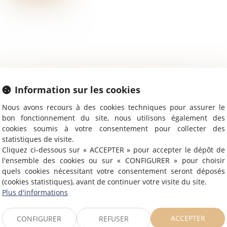
oit du travail - Salariés
/
Relation individuelles au travail
Information sur les cookies
ans une affaire portée à la connaissance de la Cour de
Nous avons recours à des cookies techniques pour assurer le
vembre dernier, à la suite de son licenciement une salar
bon fonctionnement du site, nous utilisons également des
ppel de salaire au titre d'h...
cookies soumis à votre consentement pour collecter des
Lire la suite
statistiques de visite.
Cliquez ci-dessous sur « ACCEPTER » pour accepter le dépôt de
l'ensemble des cookies ou sur « CONFIGURER » pour choisir
oit du travail - Salariés
/
Relation individuelles au travail
quels cookies nécessitant votre consentement seront déposés
il est possible d'inclure l'indemnité de congés payés dan
(cookies statistiques), avant de continuer votre visite du site.
rfaitaire lorsque des conditions particulières le justifient
Plus d'informations
it résulter d'une...
Lire la suite
ACCEPTER
CONFIGURER
REFUSER