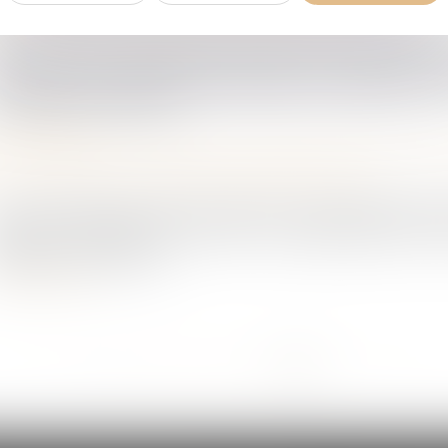
oit du travail - Salariés
/
Relation individuelles au travail
rsque les faits invoqués dans la lettre de licenciement 
use réelle et sérieuse de licenciement, le salarié doit 
pture de son contrat de...
Lire la suite
oit du travail - Salariés
/
Relation individuelles au travail
avis du médecin du travail qui déclare un salarié inapte à so
’objet de contestation, tant par le salarié objet de l’
ployeur, selon une p...
Lire la suite
...
<<
<
11
12
13
14
15
16
17
>
>>