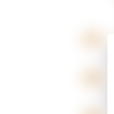
18
Dr
DÉC.
D
no
ra
11
Dr
DÉC.
S'
fo
do