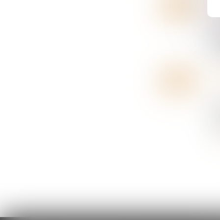
07
Dr
DÉC.
Lo
ca
ru
14
Dr
NOV.
L’
l
em