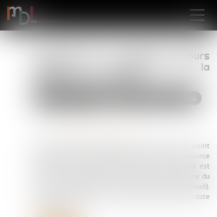
Licenciement : le compte à rebours
démarre le lendemain de la
réception de la lettre
Droit du travail - Salariés
Relation individuelles au travail
Publié le :
02/06/2025
Source :
www.lemag-juridique.com
En matière de contestation du licenciement, le point
de départ du délai de prescription est souvent source
de litige, et la prescription de l’action en justice est
d’un an à compter de la notification de la rupture du
contrat de travail (article L 1471-1 du Code du travail).
Or, cette notification est juridiquement fixée à la date
de réception...