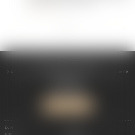
demande, tandis que l’employeur...
Lire la suite
...
<<
<
1
2
3
4
5
6
7
>
>>
MDL AVOCATS ASSOCIES
2 bis Place Saint Melaine Bâtiment l’ « Abbaye », à gauche de
l’église St Melaine
35000 RENNES
Tél :
02 99 30 13 57
Fax : 02 99 30 08 84
NOUS LOCALISER
ÉQUIPE
EXPERTISES
ACTUS
HONORAIRES