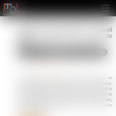
Transfert de contrat de travail
pour la gestion d’un centre de
loisirs
Droit du travail - Salariés
Relation individuelles au travail
Publié le :
26/03/2024
Source :
www.actu-juridique.fr
Une commune ayant repris la gestion directe de
centres de loisirs, soutient que la directrice enfance,
chargée de gérer deux centres de loisirs, ne dispose ni
du brevet d’aptitude aux fonctions de directeur ni de
l’un des diplômes et expériences qui y sont assimilés,
nécessaires pour occuper les fonctions de directrice
d’un centre de loisirs...