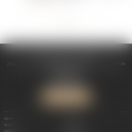
Lire la suite
...
...
<<
<
21
22
23
24
25
26
27
>
>>
MDL AVOCATS ASSOCIES
2 bis Place Saint Melaine Bâtiment l’ « Abbaye », à gauche de
l’église St Melaine
35000 RENNES
Tél :
02 99 30 13 57
Fax : 02 99 30 08 84
NOUS LOCALISER
ÉQUIPE
EXPERTISES
ACTUS
HONORAIRES
CONTACT
PAIEMENT EN LIGNE