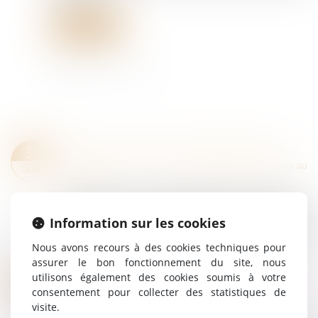
Lire la suite
RGDU : QUEL EST LE MONTANT DU SMIC BRUT RETENU POUR 2026 ?
30
Droit du travail - Salariés
/
Relation individuelles au
JUIN
travail
Le décret du 12 juin 2026 gèle pour l’année 2026 la
valeur du Smic à retenir pour l’éligibilité et le calcul
Information sur les cookies
de la réduction générale dégressive unique (RGDU)
de cotisations pat...
Nous avons recours à des cookies techniques pour
Lire la suite
assurer le bon fonctionnement du site, nous
INSTRUCTION EN FAMILLE SANS AUTORISATION : CONDAMNATION DES PARENTS
23
utilisons également des cookies soumis à votre
consentement pour collecter des statistiques de
Droit de la famille, des personnes et de leur
JUIN
visite.
patrimoine