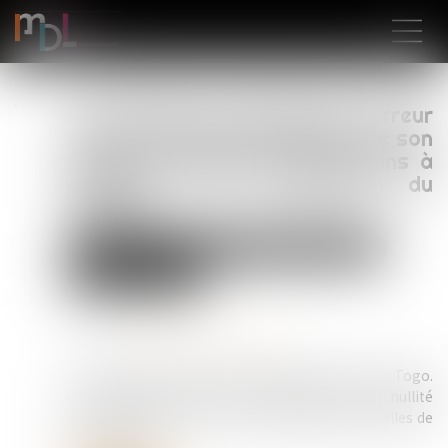
L’annulation du mariage pour erreur
sur les qualités essentielles de son
épouse se prescrit en cinq ans à
compter de la célébration du
mariage
Droit de la famille, des personnes et de leur patrimoine
Divorce et séparation
Publié le :
15/06/2026
Source :
www.lemag-juridique.com
Un couple s’est marié le 23 septembre 2017 au Togo.
Le 26 juin 2023, l’époux a assigné son épouse en nullité
du mariage pour erreur sur les qualités essentielles de
la personne...