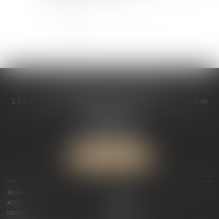
...
<<
<
1
2
3
4
5
6
7
>
>>
MDL AVOCATS ASSOCIES
2 bis Place Saint Melaine Bâtiment l’ « Abbaye », à gauche de
l’église St Melaine
35000 RENNES
Tél :
02 99 30 13 57
Fax : 02 99 30 08 84
NOUS LOCALISER
ÉQUIPE
EXPERTISES
ACTUS
HONORAIRES
CONTACT
PAIEMENT EN LIGNE