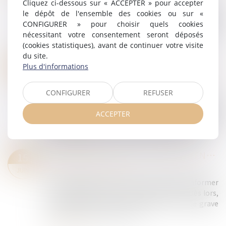
Cliquez ci-dessous sur « ACCEPTER » pour accepter
Deux parents pratiquent l’instruction en famille
le dépôt de l'ensemble des cookies ou sur «
pour leurs enfants. Le 10 mars 2023, ils reçoivent
CONFIGURER » pour choisir quels cookies
une mise en demeure d’inscrire leurs enfants dans
nécessitant votre consentement seront déposés
un établissement scolaire....
(cookies statistiques), avant de continuer votre visite
Lire la suite
du site.
RUPTURE CONVENTIONNELLE : CE QUI CHANGE AU 1ER SEPTEMBRE 2026
22
Plus d'informations
Droit du travail - Salariés
/
Relation individuelles au
JUIN
travail
CONFIGURER
REFUSER
À partir du 1er septembre 2026, les salariés qui
partiront dans le cadre d’une rupture
ACCEPTER
conventionnelle ne bénéficieront plus de la même
durée maximale d’indemnisation qu’auparav...
Lire la suite
LA PROTECTION DE LA SALARIÉE ENCEINTE PRIME SUR L’OBLIGATION ALLÉGUÉE DE LOYAUTÉ
15
Droit du travail - Salariés
JUIN
Une salariée enceinte n’est pas tenue d’informer
son employeur de son état de grossesse. Dès lors,
son omission ne peut constituer une faute grave
justifiant son licenciement. T...
Lire la suite