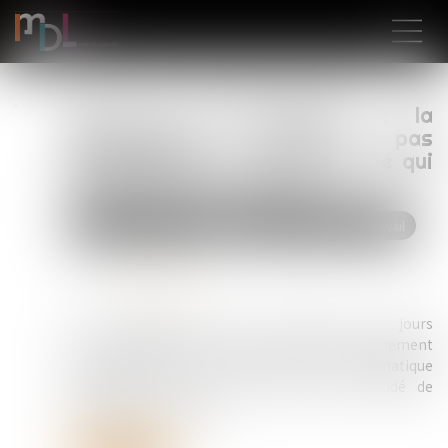
Jours de fractionnement : la
renonciation n’est pas
automatique si c’est le salarié qui
décide du fractionnement
Droit du travail - Salariés
Relation individuelles au travail
Publié le :
24/06/2025
Source :
www.qiiro.eu
La renonciation d’un salarié aux jours
supplémentaires de congés en cas de fractionnement
ne se présume pas. Et elle n’est pas automatique
simplement car c’est le salarié qui a décidé de
fractionner ses congés...