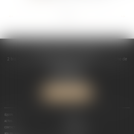
...
...
<<
<
5
6
7
8
9
10
11
>
>>
MDL AVOCATS ASSOCIES
2 bis Place Saint Melaine Bâtiment l’ « Abbaye », à gauche de
l’église St Melaine
35000 RENNES
Tél :
02 99 30 13 57
Fax : 02 99 30 08 84
NOUS LOCALISER
ÉQUIPE
EXPERTISES
ACTUS
HONORAIRES
CONTACT
PAIEMENT EN LIGNE
RDV EN LIGNE
ESPACE CLIENT