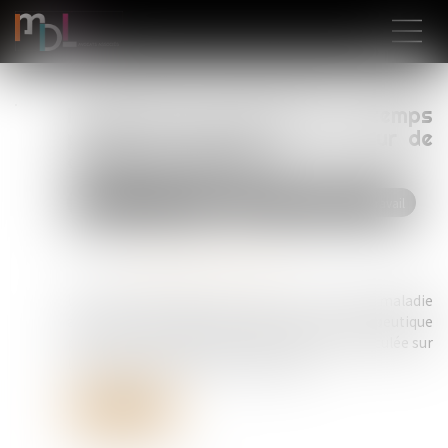
Indemnité de licenciement et temps
partiel thérapeutique : la Cour de
cassation tranche !
Droit du travail - Salariés
Relation individuelles au travail
Publié le :
17/03/2025
Source :
www.lemag-juridique.com
Un salarié licencié alors qu’il est en arrêt maladie
après une période de temps partiel thérapeutique
peut-il voir son indemnité de licenciement calculée sur
la base de ses salaires à temps plein ?...
Lire la suite