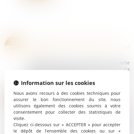
SUCCESSION ET QUASI-USUFRUIT : L’ADMINISTRATION PEUT-ELLE RECTIFIER UNE DETTE DÉCLARÉE AU PASSIF ?
20
Droit de la famille, des personnes et de leur
MARS
patrimoine
L'administration fiscale peut écarter une dette
inscrite au passif d’une succession si celle-ci n'a
pas été personnellement constatée par l'officier
public dans l'exercice de se...
Information sur les cookies
Lire la suite
Nous avons recours à des cookies techniques pour
MESURE DE PLACEMENT PROVISOIRE : PRÉCISION SUR LE DÉCOMPTE DES DÉLAIS DE PROCÉDURE !
11
assurer le bon fonctionnement du site, nous
Droit de la famille, des personnes et de leur
MARS
utilisons également des cookies soumis à votre
patrimoine
consentement pour collecter des statistiques de
Dans le cadre d’une mesure d’urgence de
visite.
placement provisoire à l’initiative du Procureur de
Cliquez ci-dessous sur « ACCEPTER » pour accepter
la République, le juge des enfants doit, dans un
le dépôt de l'ensemble des cookies ou sur «