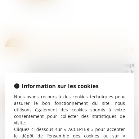
MISE À PIED DISCIPLINAIRE ET SALARIÉ PROTÉGÉ : LES LIMITES À NE PAS FRANCHIR
07
Droit du travail - Salariés
/
Relation individuelles au
JANV.
travail
La mise à pied disciplinaire d’un salarié protégé
n’est pas soumise à son accord dès lors qu’elle
n’entraîne ni modification du contrat de travail, ni
altération des conditions...
Information sur les cookies
Lire la suite
Nous avons recours à des cookies techniques pour
LICENCIEMENT DU CONSEILLER DU SALARIÉ : RAPPEL DES CONDITIONS STRICTES
09
assurer le bon fonctionnement du site, nous
Droit du travail - Salariés
/
Relation individuelles au
DÉC.
utilisons également des cookies soumis à votre
travail
consentement pour collecter des statistiques de
La Cour de cassation a récemment rappelé qu’en
visite.
application des articles L. 1232-14 et L. 2411-21 du
Cliquez ci-dessous sur « ACCEPTER » pour accepter
Code du travail, le licenciement du conseiller du
le dépôt de l'ensemble des cookies ou sur «