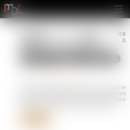
Inaptitude du salarié : les
obligations de l'employeur à
l'épreuve du reclassement
Droit du travail - Salariés
Relation individuelles au travail
Publié le :
16/12/2024
Source :
www.lemag-juridique.com
Dans une affaire portée à la connaissance de la Cour de
cassation le 4 décembre dernier, un salarié fut déclaré
inapte par le médecin du travail en juin 2019, précisant
que son état de santé excluait tout reclassement...
Lire la suite