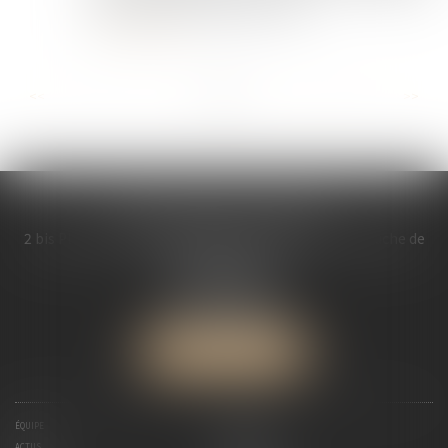
départage des candidatures mul...
Lire la suite
...
...
<<
<
4
5
6
7
8
9
10
>
>>
MDL AVOCATS ASSOCIES
2 bis Place Saint Melaine Bâtiment l’ « Abbaye », à gauche de
l’église St Melaine
35000 RENNES
Tél :
02 99 30 13 57
Fax : 02 99 30 08 84
NOUS LOCALISER
ÉQUIPE
EXPERTISES
ACTUS
HONORAIRES