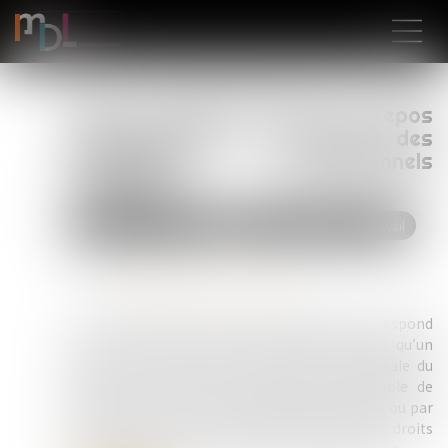
Heures supplémentaires et repos
compensateurs : la stabilité des
contingents conventionnels
confirmée
Droit du travail - Salariés
Relation individuelles au travail
Publié le :
27/01/2025
Source :
www.lemag-juridique.com
Le contingent d'heures supplémentaires correspond
au volume annuel d'heures supplémentaires qu’un
salarié peut effectuer au-delà de la durée légale du
travail, sans nécessiter l’autorisation préalable de
l’administration. Ce contingent, fixé par décret ou par
des accords collectifs, détermine également les droits