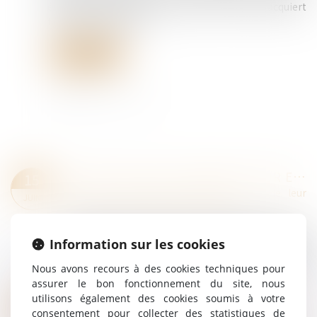
évaluée au moment où la décision de divorce acquiert
force de chose jugée...
Lire la suite
L’ANNULATION DU MARIAGE POUR ERREUR SUR LES QUALITÉS ESSENTIELLES DE SON ÉPOUSE SE PRESCRIT EN CINQ ANS À COMPTER DE LA CÉLÉBRATION DU MARIAGE
15
Droit de la famille, des personnes et de leur
JUIN
patrimoine
/
Divorce et séparation
Un couple s’est marié le 23 septembre 2017 au
Information sur les cookies
Togo. Le 26 juin 2023, l’époux a assigné son épouse
en nullité du mariage pour erreur sur les qualités
Nous avons recours à des cookies techniques pour
essentielles de la personne...
assurer le bon fonctionnement du site, nous
Lire la suite
utilisons également des cookies soumis à votre
DIVORCE : QUELLE EST CETTE NOUVELLE PROCÉDURE QUI RISQUE D’ALOURDIR SÉRIEUSEMENT LA FACTURE DÉBUT SEPTEMBRE ?
08
consentement pour collecter des statistiques de