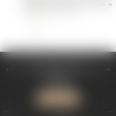
familiales, dans le cadre d’une procédure de
divorce, afin de préciser l’applic...
Lire la suite
<<
<
1
2
3
4
5
6
>
>>
MDL AVOCATS ASSOCIES
2 bis Place Saint Melaine Bâtiment l’ « Abbaye », à gauche de
l’église St Melaine
35000 RENNES
Tél :
02 99 30 13 57
Fax : 02 99 30 08 84
NOUS LOCALISER