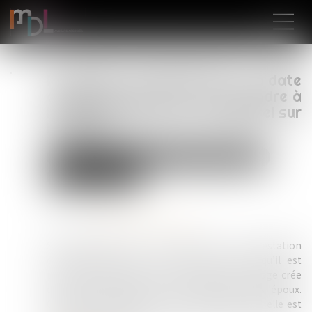
Prestation compensatoire : la date
d’appréciation doit correspondre à
la date de l’arrêt en cas d’appel sur
le divorce
Droit de la famille, des personnes et de leur patrimoine
Divorce et séparation
Publié le :
29/07/2025
Source :
www.lemag-juridique.com
Selon l'article 270 du Code civil, la prestation
compensatoire vise à compenser, autant qu’il est
possible, la disparité que la rupture du mariage crée
dans les conditions de vie respectives des époux.
Conformément à l’article 271 du même code, elle est