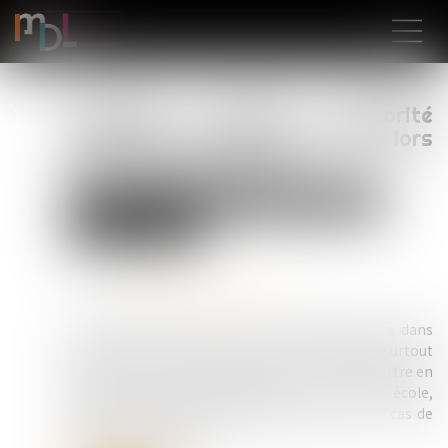
Comment s'exerce l'autorité
parentale des parents séparés lors
de la rentrée scolaire ?
Droit de la famille, des personnes et de leur patrimoine
Divorce et séparation
Publié le :
25/09/2024
Source :
www.lemag-juridique.com
La rentrée scolaire est une étape importante dans
l’année pour les parents et leurs enfants, surtout
lorsque les parents sont séparés. Il va falloir mettre en
place une nouvelle organisation : nouvelle école,
inscription à des activités extrascolaires… En cas de
désaccord, qui décide ?...