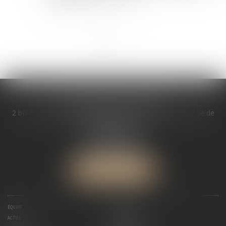
Lire la suite
<<
<
1
2
3
4
5
6
>
>>
MDL AVOCATS ASSOCIES
2 bis Place Saint Melaine Bâtiment l’ « Abbaye », à gauche de
l’église St Melaine
35000 RENNES
Tél :
02 99 30 13 57
Fax : 02 99 30 08 84
NOUS LOCALISER
ÉQUIPE
EXPERTISES
ACTUS
HONORAIRES